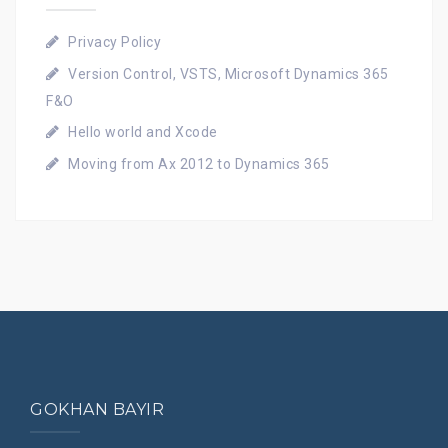
Privacy Policy
Version Control, VSTS, Microsoft Dynamics 365
F&O
Hello world and Xcode
Moving from Ax 2012 to Dynamics 365
GOKHAN BAYIR